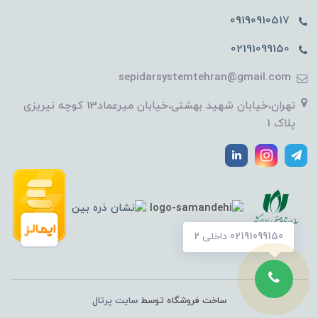
09190910517
02191099150
sepidarsystemtehran@gmail.com
تهران،خیابان شهید بهشتی،خیابان میرعماد13 کوچه نیریزی
پلاک 1
02191099150 داخلی 2
ساخت فروشگاه توسط
سایت پرتال