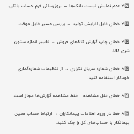
77️⃣ عدم نمایش لیست بانک‌ها → بروزرسانی فرم حساب بانکی.
78️⃣ خطای فایل افزایش تولید → بررسی مسیر فایل موقت.
79️⃣ خطای چاپ گزارش کالاهای فروش → تغییر اندازه ستون
شرح کالا.
80️⃣ خطای شماره سریال تکراری → از تنظیمات شماره‌گذاری
خودکار استفاده کنید.
81️⃣ خطای قفل مشاهده – فقط مشاهده گزارش‌ها مجاز است.
82️⃣ خطا در ورود اطلاعات پیمانکاران → ارتباط حساب معین
پیمانکار با حساب‌های کل را چک کنید.