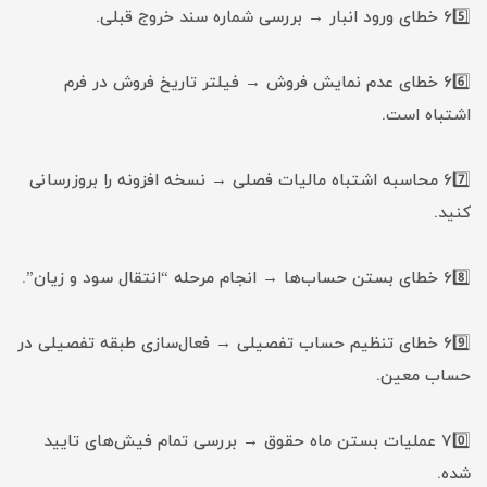
65️⃣ خطای ورود انبار → بررسی شماره سند خروج قبلی.
66️⃣ خطای عدم نمایش فروش → فیلتر تاریخ فروش در فرم
اشتباه است.
67️⃣ محاسبه اشتباه مالیات فصلی → نسخه افزونه را بروزرسانی
کنید.
68️⃣ خطای بستن حساب‌ها → انجام مرحله “انتقال سود و زیان”.
69️⃣ خطای تنظیم حساب تفصیلی → فعال‌سازی طبقه تفصیلی در
حساب معین.
70️⃣ عملیات بستن ماه حقوق → بررسی تمام فیش‌های تایید
شده.