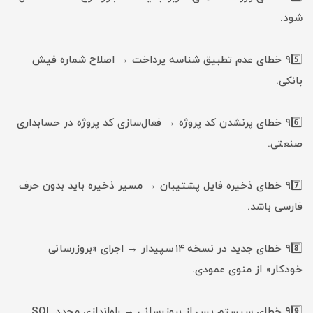
شود.
95️⃣ خطای عدم تطبیق شناسه پرداخت → اصلاح شماره فیش
بانکی.
96️⃣ خطای پرنشدن کد پروژه → فعال‌سازی کد پروژه در حسابداری
صنعتی.
97️⃣ خطای ذخیره فایل پشتیبان → مسیر ذخیره باید بدون حرف
فارسی باشد.
98️⃣ خطای جدید در نسخه ۱۴ سپیدار → اجرای «بروزرسانی
خودکار» از منوی عمودی.
99️⃣ خطای سیستم پس از بروزرسانی → راه‌اندازی مجدد SQL