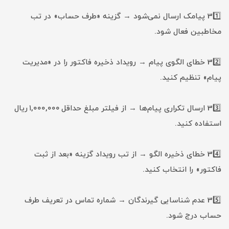
31️⃣ پیامک ارسال نمی‌شود → گزینه «طرف حساب» در تب
مخاطبین فعال شود.
32️⃣ خطای الگوی پیام → رویداد ذخیره فاکتور را در «مدیریت
پیام» تنظیم کنید.
33️⃣ ارسال تکراری پیام‌ها → از فیلتر مبلغ حداقل ۱,۰۰۰,۰۰۰ ریال
استفاده کنید.
34️⃣ خطای ذخیره الگو → از تب رویداد گزینه «بعد از ثبت
فاکتور» را انتخاب کنید.
35️⃣ عدم شناسایی گیرندگان → شماره تماس در تعریف طرف
حساب درج شود.