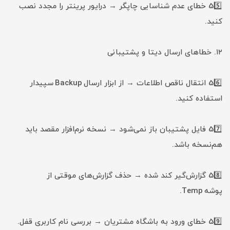
55️⃣ خطای عدم شناسایی چاپگر → درایور پرینتر را مجدد نصب
کنید.
۱۲. خطاهای ارسال دیتا و پشتیبانی
56️⃣ انتقال ناقص اطلاعات → از ابزار ارسال Backup سپیدار
استفاده کنید.
57️⃣ فایل پشتیبان باز نمی‌شود → نسخه نرم‌افزار مقصد باید
هم‌نسخه باشد.
58️⃣ گزارش‌گیر کند شده → حذف گزارش‌های موقتی از
پوشه Temp.
59️⃣ خطای ورود به باشگاه مشتریان → بررسی نام کاربری قفل.