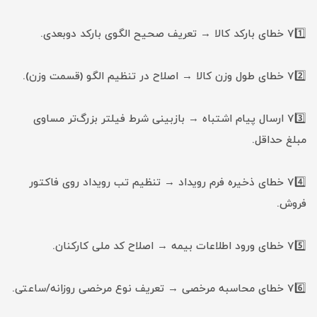
71️⃣ خطای بارکد کالا → تعریف صحیح الگوی بارکد دوبعدی.
72️⃣ خطای طول وزن کالا → اصلاح در تنظیم الگو (قسمت وزن).
73️⃣ ارسال پیام اشتباه → بازبینی شرط فیلتر بزرگ‌تر مساوی
مبلغ حداقل.
74️⃣ خطای ذخیره فرم رویداد → تنظیم تب رویداد روی فاکتور
فروش.
75️⃣ خطای ورود اطلاعات بیمه → اصلاح کد ملی کارکنان.
76️⃣ خطای محاسبه مرخصی → تعریف نوع مرخصی روزانه/ساعتی.