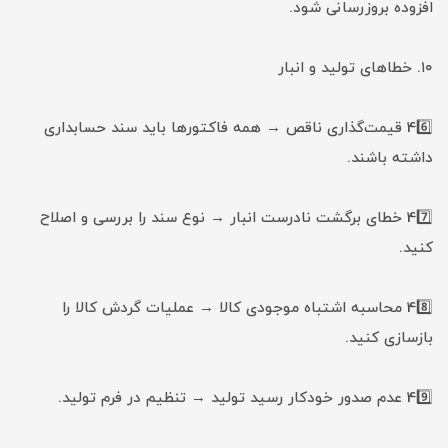
افزوده بروزرسانی شود.
۱۰. خطاهای تولید و انبار
46️⃣ قیمت‌گذاری ناقص → همه فاکتورها باید سند حسابداری
داشته باشند.
47️⃣ خطای برگشت نادرست انبار → نوع سند را بررسی و اصلاح
کنید.
48️⃣ محاسبه اشتباه موجودی کالا → عملیات گردش کالا را
بازسازی کنید.
49️⃣ عدم صدور خودکار رسید تولید → تنظیم در فرم تولید.