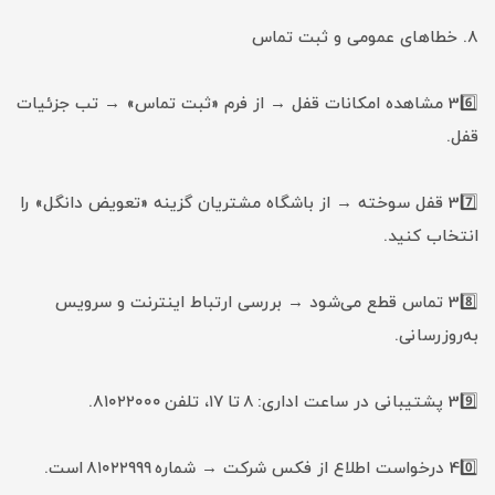
۸. خطاهای عمومی و ثبت تماس
36️⃣ مشاهده امکانات قفل → از فرم «ثبت تماس» → تب جزئیات
قفل.
37️⃣ قفل سوخته → از باشگاه مشتریان گزینه «تعویض دانگل» را
انتخاب کنید.
38️⃣ تماس قطع می‌شود → بررسی ارتباط اینترنت و سرویس
به‌روزرسانی.
39️⃣ پشتیبانی در ساعت اداری: ۸ تا ۱۷، تلفن ۸۱۰۲۲۰۰۰.
40️⃣ درخواست اطلاع از فکس شرکت → شماره ۸۱۰۲۲۹۹۹ است.