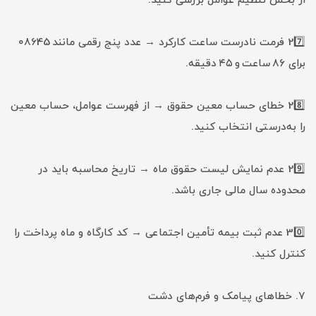
از بخش تنظیم عوامل بررسی کنید.
27️⃣ فرمت نادرست ساعت کارکرد → عدد پنج رقمی مانند 08645
برای ۸۶ ساعت و ۴۵ دقیقه.
28️⃣ خطای حساب معین حقوق → از فهرست عوامل، حساب معین
را به‌درستی انتخاب کنید.
29️⃣ عدم نمایش لیست حقوق ماه → تاریخ محاسبه باید در
محدوده سال مالی جاری باشد.
30️⃣ عدم ثبت بیمه تأمین اجتماعی → کد کارگاه و ماه پرداخت را
کنترل کنید.
۷. خطاهای پیامک و فرم‌های دشت