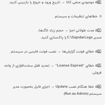
50️⃣ موجودی منفی کالا → تاریخ ورود و خروج را بازبینی کنید.
۱۱. خطاهای تنظیمات و سیستم
51️⃣ مدت طولانی اجرا → حجم زیاد لاگ‌ها،
مسیر C:\SepidarLogs را پاک‌سازی کنید.
52️⃣ خطای فونت گزارش‌ها → نصب فونت فارسی در سیستم.
53️⃣ خطای “License Expired” → تمدید قفل سخت‌افزاری از واحد
فروش.
54️⃣ خطا هنگام نصب Update → اجرای فایل به‌صورت مدیر
سیستم (Run as Admin).