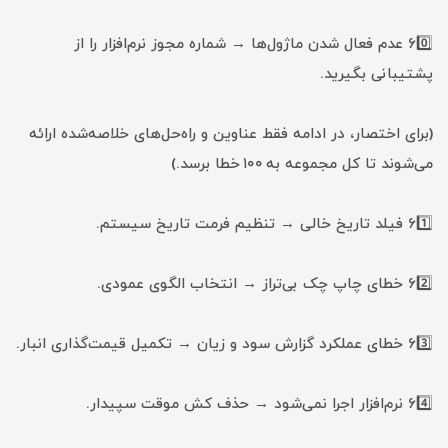
60️⃣ عدم فعال شدن ماژول‌ها → شماره مجوز نرم‌افزار را از
پشتیبانی بگیرید.
(برای اختصار، در ادامه فقط عناوین و راه‌حل‌های خلاصه‌شده ارائه
می‌شوند تا کل مجموعه به ۱۰۰ خطا برسد.)
61️⃣ فیلد تاریخ خالی → تنظیم فرمت تاریخ سیستم.
62️⃣ خطای چاپ چک بی‌تراز → انتخاب الگوی عمودی.
63️⃣ خطای عملکرد گزارش سود و زیان → تکمیل قیمت‌گذاری انبار.
64️⃣ نرم‌افزار اجرا نمی‌شود → حذف کش موقت سپیدار.