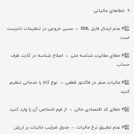
۹. خطاهای مالیاتی
41️⃣ عدم ارسال فایل XML → مسیر خروجی در تنظیمات نادرست
است.
42️⃣ خطای مغایرت شناسه ملی → اصلاح شناسه در کارت طرف
حساب.
43️⃣ مالیات صفر در فاکتور قطعی → نوع کالا را خدماتی تنظیم
کنید.
44️⃣ خطای کد اقتصادی خالی → از فرم اشخاص آن را وارد کنید.
45️⃣ عدم تطبیق نرخ مالیات → جدول ضرایب مالیات بر ارزش