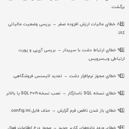
برگشت.
89️⃣ خطای مالیات ارزش افزوده صفر → بررسی وضعیت مالیاتی
کالا.
90️⃣ خطای ارتباط دشت با سپیدار → بررسی آی‌پی و پورت
ارتباطی وب‌سرویس.
91️⃣ خطای مجوز نرم‌افزار دشت → تمدید لایسنس فروشگاهی.
92️⃣ خطای نسخه SQL ناسازگار → نصب نسخه SQL ۲۰۱۹ یا بالاتر.
93️⃣ خطای باز شدن ناقص فرم گزارش → حذف فایل config.ini.
94️⃣ خطای ورود داده‌های کاربر جدید → مجوز درج اطلاعات فعال