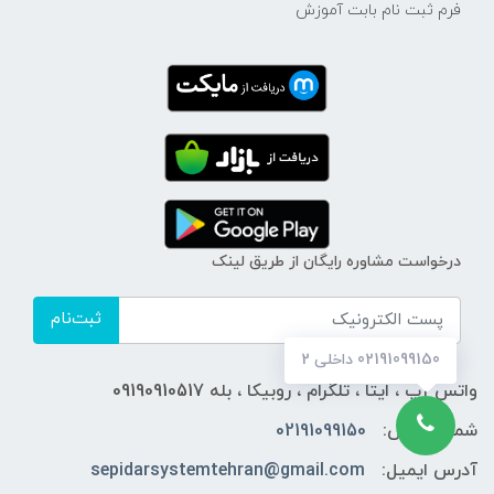
فرم ثبت نام بابت آموزش
درخواست مشاوره رایگان از طریق لینک
ثبت‌نام
02191099150 داخلی 2
واتس آپ ، ایتا ، تلگرام ، روبیکا ، بله 09190910517
شماره تماس:
02191099150
آدرس ایمیل:
sepidarsystemtehran@gmail.com