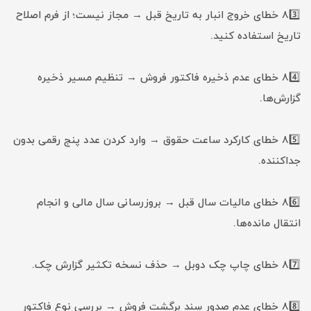
83️⃣ خطای خروج انبار به تاریخ قبل → مجاز نیست؛ از فرم اصلاح
تاریخ استفاده کنید.
84️⃣ خطای عدم ذخیره فاکتور فروش → تنظیم مسیر ذخیره
گزارش‌ها.
85️⃣ خطای کارکرد ساعت حقوق → وارد کردن عدد پنج رقمی بدون
جداکننده.
86️⃣ خطای مالیات سال قبل → بروزرسانی سال مالی و انجام
انتقال مانده‌ها.
87️⃣ خطای چاپ چک دوبل → حذف نسخه تکثیر گزارش چک.
88️⃣ خطای عدم صدور سند برگشت فروش → بررسی نوع فاکتور