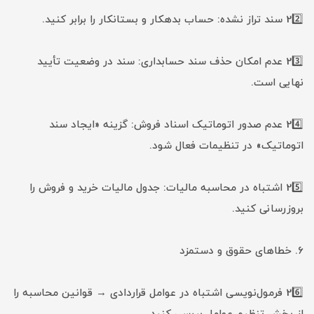
22️⃣ سند تراز نشده: حساب بدهکار و بستانکار را برابر کنید.
23️⃣ عدم امکان حذف سند حسابداری: سند در وضعیت تأیید
نهایی است.
24️⃣ عدم صدور اتوماتیک اسناد فروش: گزینه «ایجاد سند
اتوماتیک» در تنظیمات فعال شود.
25️⃣ اشتباه در محاسبه مالیات: جدول مالیات خرید و فروش را
بروزرسانی کنید.
۶. خطاهای حقوق و دستمزد
26️⃣ فرمول‌نویسی اشتباه در عوامل قراردادی → قوانین محاسبه را