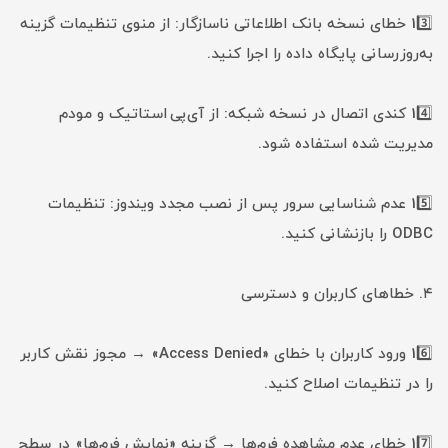
13️⃣ خطای نسخه بانک اطلاعاتی ناسازگار: از منوی تنظیمات گزینه
به‌روزرسانی پایگاه داده را اجرا کنید.
14️⃣ کندی اتصال در نسخه شبکه: از آی‌پی استاتیک و مودم
مدیریت شده استفاده شود.
15️⃣ عدم شناسایی سرور پس از نصب مجدد ویندوز: تنظیمات
ODBC را بازنشانی کنید.
۴. خطاهای کاربران و دسترسی
16️⃣ ورود کاربران با خطای «Access Denied» → مجوز نقش کاربر
را در تنظیمات اصلاح کنید.
17️⃣ خطای عدم مشاهده فرم‌ها → گزینه «نمایش فرم‌ها» در سطح