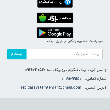
درخواست مشاوره رایگان از طریق لینک
ثبت‌نام
واتس آپ ، ایتا ، تلگرام ، روبیکا ، بله 09190910517
شماره تماس:
02191099150
آدرس ایمیل:
sepidarsystemtehran@gmail.com