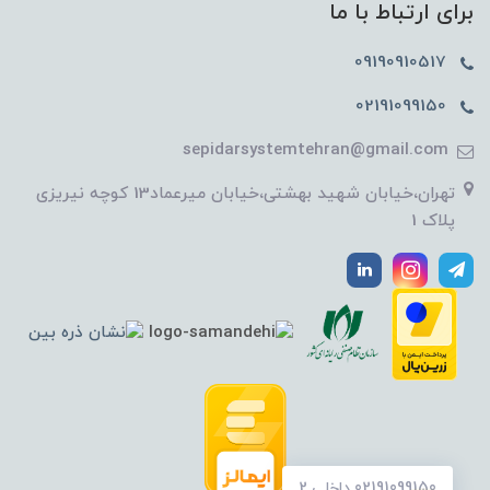
برای ارتباط با ما
09190910517
02191099150
sepidarsystemtehran@gmail.com
تهران،خیابان شهید بهشتی،خیابان میرعماد13 کوچه نیریزی
پلاک 1
02191099150 داخلی 2