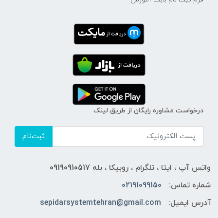
درخواست مشاوره رایگان از طریق لینک
ثبت‌نام
واتس آپ ، ایتا ، تلگرام ، روبیکا ، بله 09190910517
شماره تماس:
02191099150
آدرس ایمیل:
sepidarsystemtehran@gmail.com