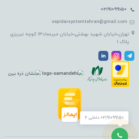
02191099150
sepidarsystemtehran@gmail.com
تهران،خیابان شهید بهشتی،خیابان میرعماد13 کوچه نیریزی
پلاک 1
02191099150 داخلی 2