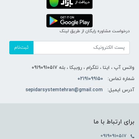
درخواست مشاوره رایگان از طریق لینک
ثبت‌نام
واتس آپ ، ایتا ، تلگرام ، روبیکا ، بله 09190910517
شماره تماس:
02191099150
آدرس ایمیل:
sepidarsystemtehran@gmail.com
برای ارتباط با ما
09190910517