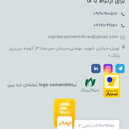
برای ارتباط با ما
09190910517
02191099150
sepidarsystemtehran@gmail.com
تهران،خیابان شهید بهشتی،خیابان میرعماد13 کوچه نیریزی
پلاک 1
02191099150 داخلی 2