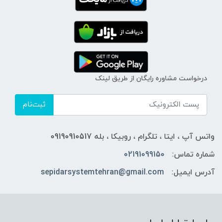
درخواست مشاوره رایگان از طریق لینک
ثبت‌نام
واتس آپ ، ایتا ، تلگرام ، روبیکا ، بله 09190910517
شماره تماس:
02191099150
آدرس ایمیل:
sepidarsystemtehran@gmail.com