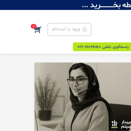
0
ورود یا ثبت‌نام
پاسخگوی تلفنی 91099150-021