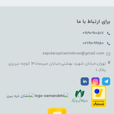
برای ارتباط با ما
09190910517
02191099150
sepidarsystemtehran@gmail.com
تهران،خیابان شهید بهشتی،خیابان میرعماد13 کوچه نیریزی
پلاک 1