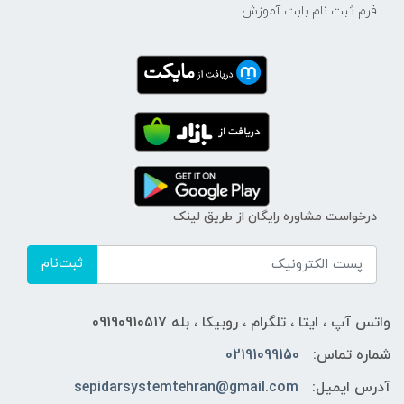
فرم ثبت نام بابت آموزش
درخواست مشاوره رایگان از طریق لینک
ثبت‌نام
واتس آپ ، ایتا ، تلگرام ، روبیکا ، بله 09190910517
شماره تماس:
02191099150
آدرس ایمیل:
sepidarsystemtehran@gmail.com