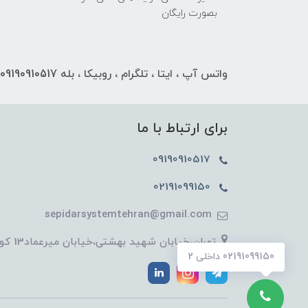
بصورت رایگان
واتس آپ ، ایتا ، تلگرام ، روبیکا ، بله 09190910517
برای ارتباط با ما
09190910517
02191099150
sepidarsystemtehran@gmail.com
تهران،خیابان شهید بهشتی،خیابان میرعماد13 کوچه نیریزی پلاک 1
02191099150 داخلی 2