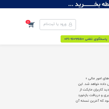
0
ورود یا ثبت‌نام
پاسخگوی تلفنی 91099150-021
های امور مالی »
 منتخب» نمایش داده خواهد شد. این
ید کاربران مایکت از
ری و دریافت بازخورد
‌شود که آخرین نسخه آن