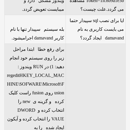
Token=1fc8b9a1e3b مشاهده
ویندوز مشکل دارد و
می گردد.علت چیست؟
میبایست تعویض گردد.
ایا برای نصب sql سپیدار حتما
می بایست کاربری به نام
بله سیستم سپیدار تنها با نام
damavand ایجاد گردد؟
کاربر damavand اجرامیشود.
برای رفع خطا ابتدا مراحل
زیر را روی سیستم خود انجام
دهید: 1) در RUN ویندوز :
regeditHKEY_LOCAL_MAC
HINE\SOFWARE\Microsoft\F
usion روی fusion راست کلیک
کرده و گزینه ی new را
انتخاب کرده و DWORD
VAUE را انتخاب کرده و آیکون
ایجاد شده را به