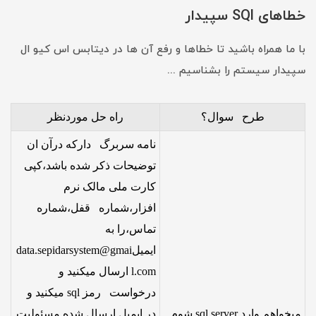
خطاهای SQl سپیدار
با ما همراه باشید تا خطاها و رفع آن ها در دیتابس اس کیو ال
سپیدار سیستم را بشناسیم ...
طرح سوال؟
راه حل موردنظر
نامه سربرگ دارکه درآن ان
توضیحات ذکر شده باشد،کپی
کارت ملی مالک نرم
افزار،شماره قفل،شماره
تماس،را به
ایمیلdata.sepidarsystem@gmai
l.com ارسال میکنید و
درخواست رمز sql میکنید و
میخواهم وارد sql server شوم
در ایمیل ارسال شده مسئولیت