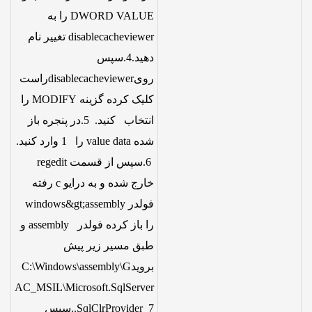
DWORD VALUE را به
disablecacheviewer تغییر نام
دهید.4.سپس
رویdisablecacheviewerراست
کلیک کرده گزینه MODIFY را
انتخاب کنید. 5.در پنجره باز
شده value data را 1 وارد کنید.
6.سپس از قسمت regedit
خارج شده و به درایو c رفته
فولدر windows&gt;assembly
را باز کرده فولدر assembly و
طبق مسیر زیر پیش
برویدC:\Windows\assembly\G
AC_MSIL\Microsoft.SqlServer
.SqlClrProvider 7.سپس