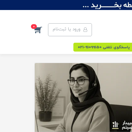
0
ورود یا ثبت‌نام
پاسخگوی تلفنی 91099150-021