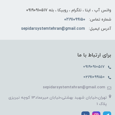
واتس آپ ، ایتا ، تلگرام ، روبیکا ، بله 09190910517
شماره تماس:
02191099150
آدرس ایمیل:
sepidarsystemtehran@gmail.com
برای ارتباط با ما
09190910517
02191099150
sepidarsystemtehran@gmail.com
تهران،خیابان شهید بهشتی،خیابان میرعماد13 کوچه نیریزی
پلاک 1