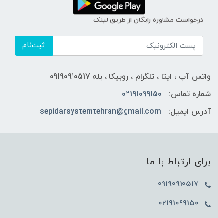
درخواست مشاوره رایگان از طریق لینک
ثبت‌نام
واتس آپ ، ایتا ، تلگرام ، روبیکا ، بله 09190910517
شماره تماس:
02191099150
آدرس ایمیل:
sepidarsystemtehran@gmail.com
برای ارتباط با ما
09190910517
02191099150