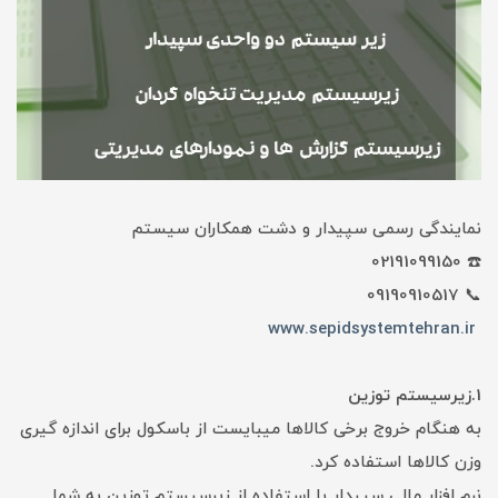
نمایندگی رسمی سپیدار و دشت همکاران سیستم
☎️ 02191099150
📞 09190910517
www.sepidsystemtehran.ir
1.زیرسیستم توزین
به هنگام خروج برخی کالاها میبایست از باسکول برای اندازه گیری
وزن کالاها استفاده کرد.
نرم افزار مالی سپیدار با استفاده از زیرسیستم توزین به شما