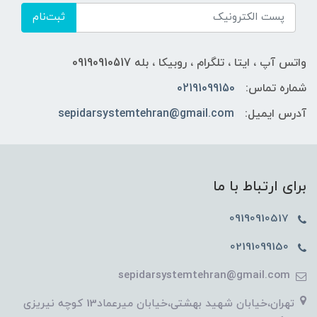
ثبت‌نام
واتس آپ ، ایتا ، تلگرام ، روبیکا ، بله 09190910517
شماره تماس:
02191099150
آدرس ایمیل:
sepidarsystemtehran@gmail.com
برای ارتباط با ما
09190910517
02191099150
sepidarsystemtehran@gmail.com
تهران،خیابان شهید بهشتی،خیابان میرعماد13 کوچه نیریزی