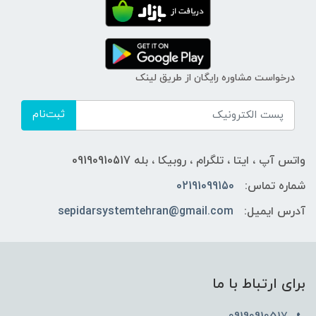
درخواست مشاوره رایگان از طریق لینک
ثبت‌نام
واتس آپ ، ایتا ، تلگرام ، روبیکا ، بله 09190910517
شماره تماس:
02191099150
آدرس ایمیل:
sepidarsystemtehran@gmail.com
برای ارتباط با ما
09190910517