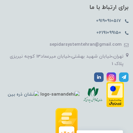
برای ارتباط با ما
09190910517
02191099150
sepidarsystemtehran@gmail.com
تهران،خیابان شهید بهشتی،خیابان میرعماد13 کوچه نیریزی
پلاک 1