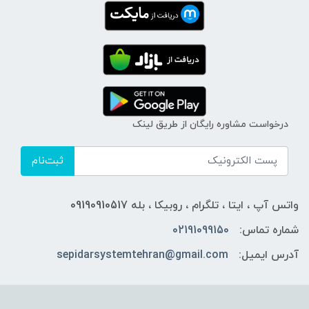
درخواست مشاوره رایگان از طریق لینک
ثبت‌نام
واتس آپ ، ایتا ، تلگرام ، روبیکا ، بله 09190910517
شماره تماس:
02191099150
آدرس ایمیل:
sepidarsystemtehran@gmail.com