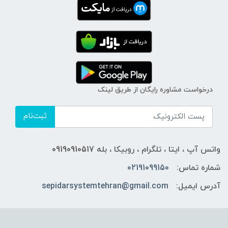
درخواست مشاوره رایگان از طریق لینک
ثبت‌نام
واتس آپ ، ایتا ، تلگرام ، روبیکا ، بله 09190910517
شماره تماس:
02191099150
آدرس ایمیل:
sepidarsystemtehran@gmail.com