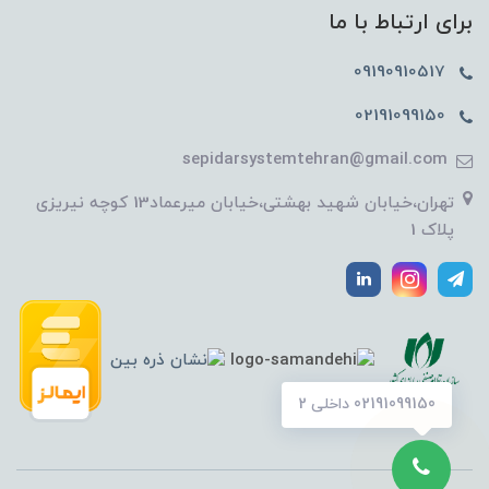
برای ارتباط با ما
09190910517
02191099150
sepidarsystemtehran@gmail.com
تهران،خیابان شهید بهشتی،خیابان میرعماد13 کوچه نیریزی
پلاک 1
02191099150 داخلی 2